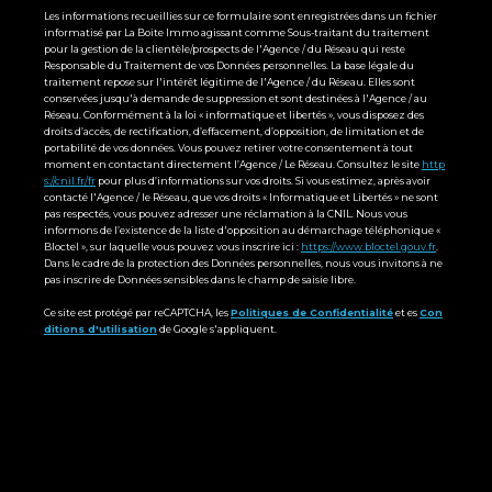
Les informations recueillies sur ce formulaire sont enregistrées dans un fichier
informatisé par La Boite Immo agissant comme Sous-traitant du traitement
pour la gestion de la clientèle/prospects de l'Agence / du Réseau qui reste
Responsable du Traitement de vos Données personnelles. La base légale du
traitement repose sur l'intérêt légitime de l'Agence / du Réseau. Elles sont
conservées jusqu'à demande de suppression et sont destinées à l'Agence / au
Réseau. Conformément à la loi « informatique et libertés », vous disposez des
droits d’accès, de rectification, d’effacement, d’opposition, de limitation et de
portabilité de vos données. Vous pouvez retirer votre consentement à tout
moment en contactant directement l’Agence / Le Réseau. Consultez le site
http
s://cnil.fr/fr
pour plus d’informations sur vos droits. Si vous estimez, après avoir
contacté l'Agence / le Réseau, que vos droits « Informatique et Libertés » ne sont
pas respectés, vous pouvez adresser une réclamation à la CNIL. Nous vous
informons de l’existence de la liste d'opposition au démarchage téléphonique «
Bloctel », sur laquelle vous pouvez vous inscrire ici :
https://www.bloctel.gouv.fr
.
Dans le cadre de la protection des Données personnelles, nous vous invitons à ne
pas inscrire de Données sensibles dans le champ de saisie libre.
Ce site est protégé par reCAPTCHA, les
Politiques de Confidentialité
et es
Con
ditions d'utilisation
de Google s'appliquent.