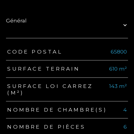
général
TRAD_ZEPHYR_Caracteristique
TRAD_ZEPHYR_Valeurs
CODE POSTAL
65800
SURFACE TERRAIN
610 m²
SURFACE LOI CARREZ
143 m²
(M²)
NOMBRE DE CHAMBRE(S)
4
NOMBRE DE PIÈCES
6