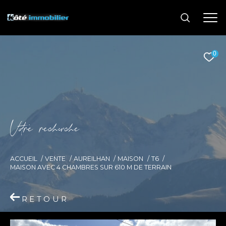
0
V
o
r
e
r
e
c
e
c
e
ACCUEIL
VENTE
AUREILHAN
MAISON
T6
MAISON AVEC 4 CHAMBRES SUR 610 M DE TERRAIN
RETOUR