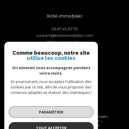
Kôté immobilier
05 67 45 30 70
contact@koteimmobilier.com
27 Place Marcadieu
65000
tarbes
Comme beaucoup, notre site
utilise les cookies
On aimerait vous accompagner pendant
votre visite.
Adhérents
En poursuivant, vous acceptez l'utilisation des
cookies par ce site, afin de vous proposer des
contenus adaptés et réaliser des statistiques !
PARAMÉTRER
© 2026 | Tous droits réservés | Traduction powered by Google |
Nos honoraires
Plan du site
Mentions légales
Admin
Nos liens
Politique RGPD
Cookies
TOUT ACCEPTER