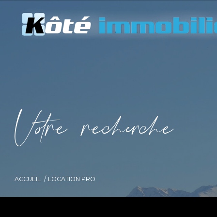
V
o
r
e
r
e
c
e
c
e
ACCUEIL
LOCATION PRO