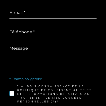
E-
mail
*
Téléphone
*
Message
*
* Champ obligatoire
J'AI PRIS CONNAISSANCE DE LA
POLITIQUE DE CONFIDENTIALITÉ ET
DES INFORMATIONS RELATIVES AU
TRAITEMENT DE MES DONNÉES
PERSONNELLES (*)*