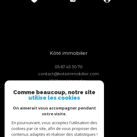
Kôté immobilier
05 67 45 30 70
contact@koteimmobilier.com
27 Place Marcadieu
65000
tarbes
Comme beaucoup, notre site
utilise les cookies
On aimerait vous accompagner pendant
votre visite.
Adhérents
En poursuivant, vous acceptez l'utilisation des
cookies par ce site, afin de vous proposer des
contenus adaptés et réaliser des statistiques !