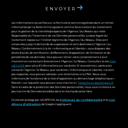
ENVOYER
Les informations recueillies sur ce formulaire sont enregistrées dans un fichier
informatisé par La Boite Immo agissant comme Sous-traitant du traitement
pour la gestion de la clientèle/prospects de l'Agence / du Réseau qui reste
Responsable du Traitement de vos Données personnelles. La base légale du
traitement repose sur l'intérêt légitime de l'Agence / du Réseau. Elles sont
conservées jusqu'à demande de suppression et sont destinées à l'Agence / au
Réseau. Conformément à la loi « informatique et libertés », vous disposez des
droits d’accès, de rectification, d’effacement, d’opposition, de limitation et de
portabilité de vos données. Vous pouvez retirer votre consentement à tout
moment en contactant directement l’Agence / Le Réseau. Consultez le site
http
s://cnil.fr/fr
pour plus d’informations sur vos droits. Si vous estimez, après avoir
contacté l'Agence / le Réseau, que vos droits « Informatique et Libertés » ne sont
pas respectés, vous pouvez adresser une réclamation à la CNIL. Nous vous
informons de l’existence de la liste d'opposition au démarchage téléphonique «
Bloctel », sur laquelle vous pouvez vous inscrire ici :
https://www.bloctel.gouv.fr
.
Dans le cadre de la protection des Données personnelles, nous vous invitons à ne
pas inscrire de Données sensibles dans le champ de saisie libre.
Ce site est protégé par reCAPTCHA, les
Politiques de Confidentialité
et es
Con
ditions d'utilisation
de Google s'appliquent.