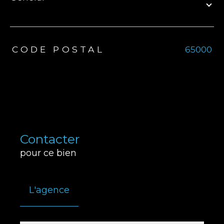
TRAD_ZEPHYR_Caracteristique
TRAD_ZEPHYR_Valeurs
CODE POSTAL
65000
Contacter
pour ce bien
L'agence