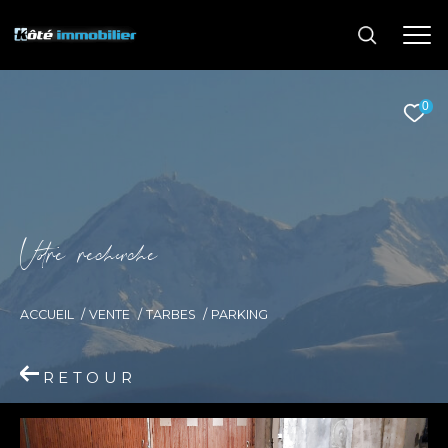
0
V
o
r
e
r
e
c
e
c
e
ACCUEIL
VENTE
TARBES
PARKING
RETOUR