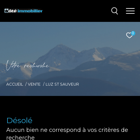
0
V
o
r
e
r
e
c
e
c
e
ACCUEIL
VENTE
LUZ ST SAUVEUR
Désolé
Aucun bien ne correspond à vos critères de
recherche